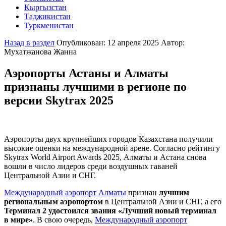
Кыргызстан
Города и локации
Таджикистан
Полезная информация
Города и локации
Туркменистан
Об Узбекистане
Полезная информация
Города и локации
О Кыргызcтане
Полезная информация
Города и локации
Назад в раздел
Опубликован: 12 апреля 2025
Автор:
О Таджикистане
Полезная информация
Мухатжанова Жанна
О Туркменистане
Аэропорты Астаны и Алматы
признаны лучшими в регионе по
версии Skytrax 2025
Аэропорты двух крупнейших городов Казахстана получили
высокие оценки на международной арене. Согласно рейтингу
Skytrax World Airport Awards 2025, Алматы и Астана снова
вошли в число лидеров среди воздушных гаваней
Центральной Азии и СНГ.
Международный аэропорт Алматы
признан
лучшим
региональным аэропортом
в Центральной Азии и СНГ, а его
Терминал 2 удостоился звания
«Лучший новый терминал
в мире»
. В свою очередь,
Международный аэропорт