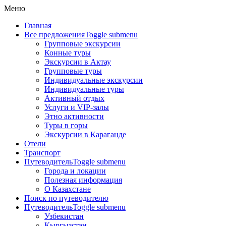
Меню
Главная
Все предложения
Toggle submenu
Групповые экскурсии
Конные туры
Экскурсии в Актау
Групповые туры
Индивидуальные экскурсии
Индивидуальные туры
Активный отдых
Услуги и VIP-залы
Этно активности
Туры в горы
Экскурсии в Караганде
Отели
Транспорт
Путеводитель
Toggle submenu
Города и локации
Полезная информация
О Казахстане
Поиск по путеводителю
Путеводитель
Toggle submenu
Узбекистан
Кыргызстан