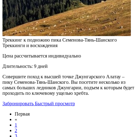
Треккинг к подножию пика Семенова-Тянь-Шанского
Треккинги и восхождения
Цена рассчитывается индивидуально
Длительность:
9 дней
Совершите поход к высшей точке Джунгарского Алатау –
пику Семенова-Тянь-Шанского. Вы посетите несколько из
самых больших ледников Джунгарии, подъем к которым будет
проходить по ключевому ущелью хребта.
Забронировать
Быстрый просмотр
Первая
«
1
2
3