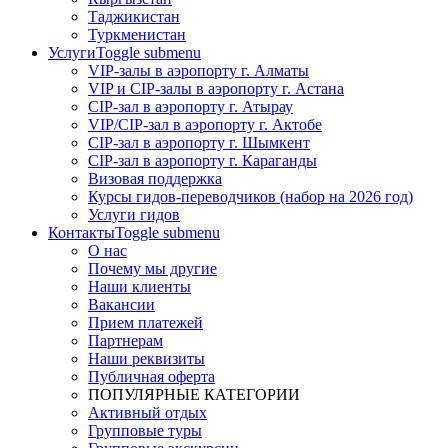
Таджикистан
Туркменистан
Услуги
Toggle submenu
VIP-залы в аэропорту г. Алматы
VIP и CIP-залы в аэропорту г. Астана
CIP-зал в аэропорту г. Атырау
VIP/CIP-зал в аэропорту г. Актобе
CIP-зал в аэропорту г. Шымкент
CIP-зал в аэропорту г. Караганды
Визовая поддержка
Курсы гидов-переводчиков (набор на 2026 год)
Услуги гидов
Контакты
Toggle submenu
О нас
Почему мы другие
Наши клиенты
Вакансии
Прием платежей
Партнерам
Наши реквизиты
Публичная оферта
ПОПУЛЯРНЫЕ КАТЕГОРИИ
Активный отдых
Групповые туры