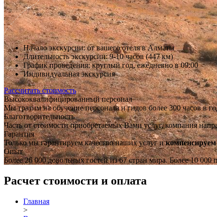
Начало экскурсии: от вашего отеля в Алматы
Длительность экскурсии: 9-10 часов (447 км)
График проведения: круглый год, ежедневно в 09:00
Индивидуальная экскурсия
Рассчитать стоимость
Высококвалифицированный персонал
Мы тратим на обучение персонала и гидов более 300 часов в го
Благотворительность
Часть от стоимости приобретаемых Вами услуг, компания напр
Гарантия
Только мы гарантируем качество наших услуг и
компенсируем
Опыт
Более 26 000 довольных гостей из 67 стран мира. Более 10 000
Расчет стоимости и оплата
Главная
>