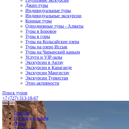
Групповые экскурсии
Джип-туры
Индивидуальные туры
Индивидуальные экскурсии
Конные туры
Однодневные туры - Алматы
Туры в Боровое
Туры в горы
Туры на Кольсайские озера
Туры на озеро Иссык
Туры на Чарынский каньон
Услуги и VIP-залы
Экскурсии в Актау
Экскурсии в Караганде
Экскурсии Мангистау
Экскурсии Туркестан
Этно активности
Поиск туров
+7 (727) 313-18-67
Главная
Все предложения
Отели
Транспорт