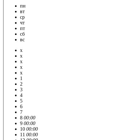
пн
вт
ср
чт
пт
сб
вс
x
x
x
x
x
1
2
3
4
5
6
7
8
00:00
9
00:00
10
00:00
11
00:00