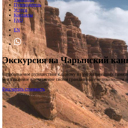
Путеводитель
Услуги
Контакты
FAQ
EN
Экскурсия на Чарынский кан
Незабываемое путешествие к одному из уникальнейших памятн
неизгладимое впечатление своим грандиозным великолепием и
Рассчитать стоимость