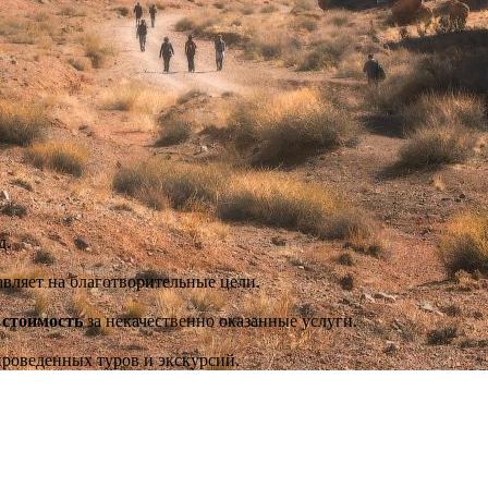
д.
авляет на благотворительные цели.
 стоимость
за некачественно оказанные услуги.
 проведенных туров и экскурсий.