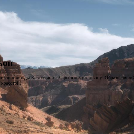
ьон
иков природы Казахстана – Чарынскому каньону! Образовавшийс
 красотой.