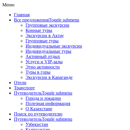
Меню
Главная
Все предложения
Toggle submenu
Групповые экскурсии
Конные туры
Экскурсии в Актау
Групповые туры
Индивидуальные экскурсии
Индивидуальные туры
Активный отдых
Услуги и VIP-залы
Этно активности
Туры в горы
Экскурсии в Караганде
Отели
Транспорт
Путеводитель
Toggle submenu
Города и локации
Полезная информация
О Казахстане
Поиск по путеводителю
Путеводитель
Toggle submenu
Узбекистан
Кыргызстан