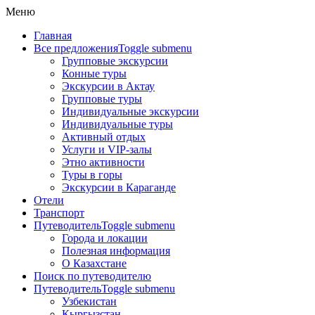
Меню
Главная
Все предложения
Toggle submenu
Групповые экскурсии
Конные туры
Экскурсии в Актау
Групповые туры
Индивидуальные экскурсии
Индивидуальные туры
Активный отдых
Услуги и VIP-залы
Этно активности
Туры в горы
Экскурсии в Караганде
Отели
Транспорт
Путеводитель
Toggle submenu
Города и локации
Полезная информация
О Казахстане
Поиск по путеводителю
Путеводитель
Toggle submenu
Узбекистан
Кыргызстан