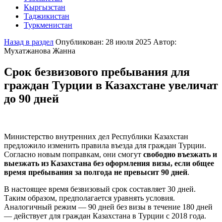
Кыргызстан
Города и локации
Таджикистан
Полезная информация
Города и локации
Туркменистан
Об Узбекистане
Полезная информация
Города и локации
О Кыргызcтане
Полезная информация
Города и локации
Назад в раздел
Опубликован: 28 июля 2025
Автор:
О Таджикистане
Полезная информация
Мухатжанова Жанна
О Туркменистане
Срок безвизового пребывания для
граждан Турции в Казахстане увеличат
до 90 дней
Министерство внутренних дел Республики Казахстан
предложило изменить правила въезда для граждан Турции.
Согласно новым поправкам, они смогут
свободно въезжать и
выезжать из Казахстана без оформления визы, если общее
время пребывания за полгода не превысит 90 дней
.
В настоящее время безвизовый срок составляет 30 дней.
Таким образом, предполагается уравнять условия.
Аналогичный режим — 90 дней без визы в течение 180 дней
— действует для граждан Казахстана в Турции с 2018 года.