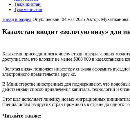
Таджикистан
Полезная информация
Города и локации
Туркменистан
Об Узбекистане
Полезная информация
Города и локации
О Кыргызcтане
Полезная информация
Города и локации
Назад в раздел
Опубликован: 04 мая 2025
Автор: Мухатжанова
О Таджикистане
Полезная информация
О Туркменистане
Казахстан вводит «золотую визу» для 
Казахстан присоединился к числу стран, предлагающих «золот
доступна тем, кто вложит не менее $300 000 в казахстанские 
«Золотая виза» позволяет инвестору сначала оформить въездной
электронного правительства egov.kz.
В Министерстве иностранных дел подчеркивают, что подобные
действенный способ привлечения капитала, технологий и бизн
Этот шаг дополняет линейку новых миграционных инициатив: 
специалистам из других стран проживать в стране до одного го
Читайте также: