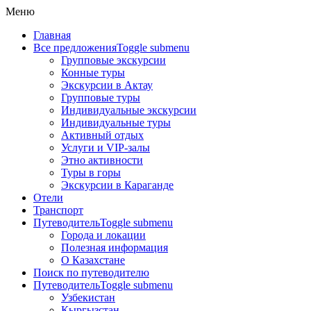
Меню
Главная
Все предложения
Toggle submenu
Групповые экскурсии
Конные туры
Экскурсии в Актау
Групповые туры
Индивидуальные экскурсии
Индивидуальные туры
Активный отдых
Услуги и VIP-залы
Этно активности
Туры в горы
Экскурсии в Караганде
Отели
Транспорт
Путеводитель
Toggle submenu
Города и локации
Полезная информация
О Казахстане
Поиск по путеводителю
Путеводитель
Toggle submenu
Узбекистан
Кыргызстан