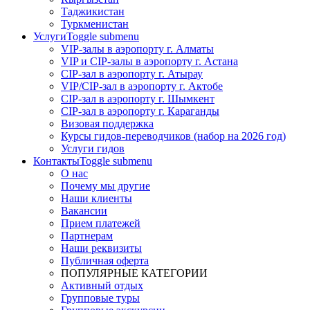
Таджикистан
Туркменистан
Услуги
Toggle submenu
VIP-залы в аэропорту г. Алматы
VIP и CIP-залы в аэропорту г. Астана
CIP-зал в аэропорту г. Атырау
VIP/CIP-зал в аэропорту г. Актобе
CIP-зал в аэропорту г. Шымкент
CIP-зал в аэропорту г. Караганды
Визовая поддержка
Курсы гидов-переводчиков (набор на 2026 год)
Услуги гидов
Контакты
Toggle submenu
О нас
Почему мы другие
Наши клиенты
Вакансии
Прием платежей
Партнерам
Наши реквизиты
Публичная оферта
ПОПУЛЯРНЫЕ КАТЕГОРИИ
Активный отдых
Групповые туры