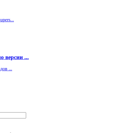
pers...
 версии ...
ов ...