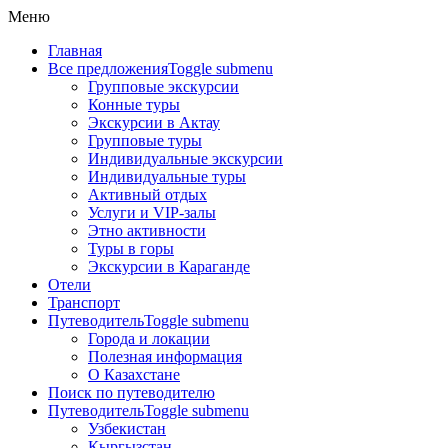
Меню
Главная
Все предложения
Toggle submenu
Групповые экскурсии
Конные туры
Экскурсии в Актау
Групповые туры
Индивидуальные экскурсии
Индивидуальные туры
Активный отдых
Услуги и VIP-залы
Этно активности
Туры в горы
Экскурсии в Караганде
Отели
Транспорт
Путеводитель
Toggle submenu
Города и локации
Полезная информация
О Казахстане
Поиск по путеводителю
Путеводитель
Toggle submenu
Узбекистан
Кыргызстан