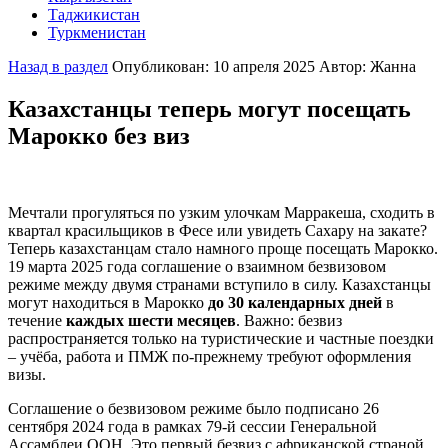
Таджикистан
Полезная информация
Города и локации
Туркменистан
Об Узбекистане
Полезная информация
Города и локации
О Кыргызcтане
Полезная информация
Города и локации
Назад в раздел
Опубликован: 10 апреля 2025
Автор: Жанна
О Таджикистане
Полезная информация
О Туркменистане
Казахстанцы теперь могут посещать
Марокко без виз
Мечтали прогуляться по узким улочкам Марракеша, сходить в
квартал красильщиков в Фесе или увидеть Сахару на закате?
Теперь казахстанцам стало намного проще посещать Марокко.
19 марта 2025 года соглашение о взаимном безвизовом
режиме между двумя странами вступило в силу. Казахстанцы
могут находиться в Марокко
до 30 календарных дней
в
течение
каждых шести месяцев
. Важно: безвиз
распространяется только на туристические и частные поездки
– учёба, работа и ПМЖ по-прежнему требуют оформления
визы.
Соглашение о безвизовом режиме было подписано 26
сентября 2024 года в рамках 79-й сессии Генеральной
Ассамблеи ООН. Это первый безвиз с африканской страной